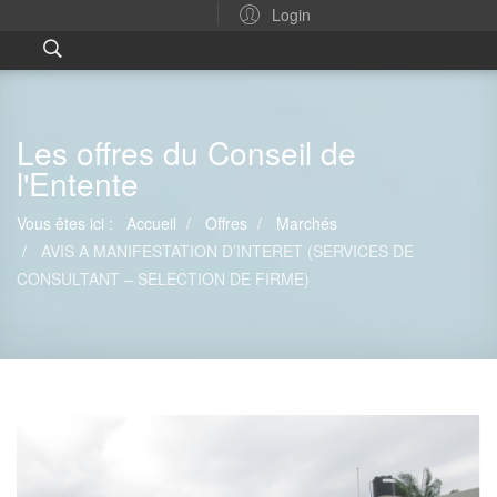
Login
Les offres du Conseil de
l'Entente
Vous êtes ici :
Accueil
Offres
Marchés
AVIS A MANIFESTATION D’INTERET (SERVICES DE
CONSULTANT – SELECTION DE FIRME)